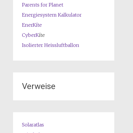
Parents for Planet
Energiesystem Kalkulator
EnerKíte
CyberK
íte
Isolierter Heissluftballon
Verweise
Solaratlas