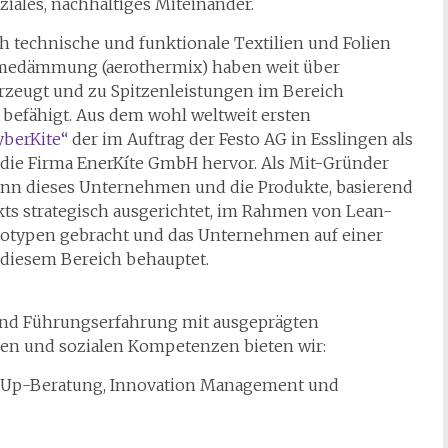
iales, nachhaltiges Miteinander.
h technische und funktionale Textilien und Folien
ärmedämmung (aerothermix) haben weit über
zeugt und zu Spitzenleistungen im Bereich
befähigt. Aus dem wohl weltweit ersten
yberKite“
der im Auftrag der Festo AG in Esslingen als
 die Firma EnerKíte GmbH hervor. Als Mit-Gründer
ann dieses Unternehmen und die Produkte, basierend
kts strategisch ausgerichtet, im Rahmen von Lean-
totypen gebracht und das Unternehmen auf einer
 diesem Bereich behauptet.
 und Führungserfahrung mit ausgeprägten
chen und sozialen Kompetenzen bieten wir:
rtUp-Beratung, Innovation Management und