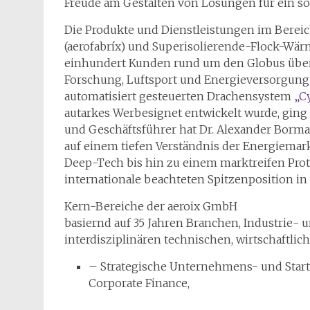
Freude am Gestalten von Lösungen für ein soz
Die Produkte und Dienstleistungen im Bereic
(aerofabríx) und Superisolierende-Flock-W
einhundert Kunden rund um den Globus über
Forschung, Luftsport und Energieversorgung 
automatisiert gesteuerten Drachensystem
„C
autarkes Werbesignet entwickelt wurde, ging
und Geschäftsführer hat Dr. Alexander Borm
auf einem tiefen Verständnis der Energiemar
Deep-Tech bis hin zu einem marktreifen Pro
internationale beachteten Spitzenposition in
Kern-Bereiche der aeroix GmbH
basiernd auf 35 Jahren Branchen, Industrie-
interdisziplinären technischen, wirtschaftli
– Strategische Unternehmens- und Sta
Corporate Finance,