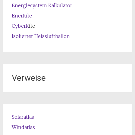
Energiesystem Kalkulator
EnerKíte
CyberK
íte
Isolierter Heissluftballon
Verweise
Solaratlas
Windatlas